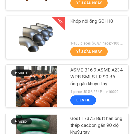
VỀ
YÊU CẦU NGAY
CHÚNG
HOT
Khớp nối ống SCH10
TÔI
70
Tê nối ống
THAM
1-100 pieces $6.8/ Piece;>100 pieces $4.9/ Piece MOQ:1 miếng
QUAN
YÊU CẦU NGAY
NHÀ
ASME B16.9 ASME A234
MÁY
WPB SMLS LR 90 độ
ống gắn khuỷu tay
32
KIỂM
1 piece US $6.23/ P；>10000 pieces US $1.02/ P MOQ:1 miếng
LIÊN HỆ
SOÁT
Ống nối uốn cong
CHẤT
Gost 17375 Butt hàn ống
LƯỢNG
thép cacbon gắn 90 độ
khuỷu tay