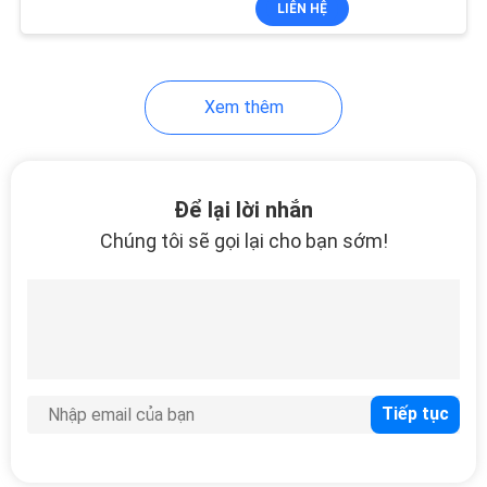
LIÊN HỆ
54
Trượt trên mặt bích
Xem thêm
Để lại lời nhắn
Chúng tôi sẽ gọi lại cho bạn sớm!
39
Mặt bích ống ren
45