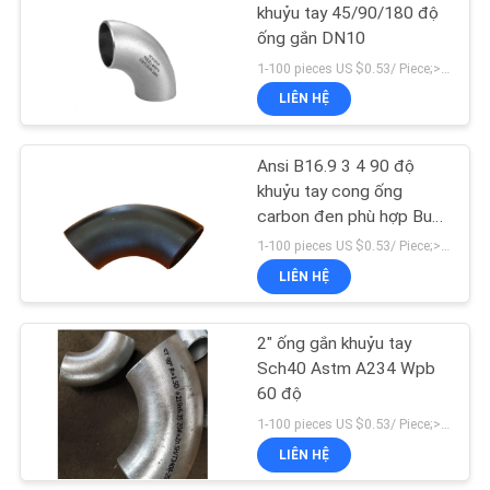
khuỷu tay 45/90/180 độ
ống gắn DN10
SƠ
67
1-100 pieces US $0.53/ Piece;>100 pieces US $0.41/ Piece MOQ:1 miếng
ĐỒ
Phụ kiện rèn thép
LIÊN HỆ
TRANG
không gỉ
WEB
Ansi B16.9 3 4 90 độ
khuỷu tay cong ống
carbon đen phù hợp Butt
CHÍNH
hàn liền mạch
1-100 pieces US $0.53/ Piece;>100 pieces US $0.41/ Piece MOQ:1 miếng
SÁCH
LIÊN HỆ
94
BẢO
Mặt bích bằng thép
MẬT
2" ống gắn khuỷu tay
Sch40 Astm A234 Wpb
carbon
60 độ
1-100 pieces US $0.53/ Piece;>100 pieces US $0.41/ Piece MOQ:1 miếng
LIÊN HỆ