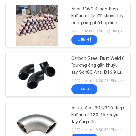
Ansi B16.9 4 inch thép
56
không gỉ 45 độ khuỷu tay
cong ống phù hợp liền
mặt bích cổ hàn
mạch Ss
1-100 pieces US $0.53/ Piece;>100 pieces US $0.41/ Piece MOQ:1 miếng
LIÊN HỆ
Carbon Steel Butt Weld 6
"đường ống gắn khuỷu
tay Sch80 Ansi B16.9 Lr
53
90 độ
1-100 pieces US $0.53/ Piece;>100 pieces US $0.41/ Piece MOQ:1 miếng
LIÊN HỆ
Ổ cắm ống hàn
Asme Ansi 304/316 thép
không gỉ 180 độ khuỷu
tay ống gắn
1-100 pieces US $0.53/ Piece;>100 pieces US $0.41/ Piece MOQ:1 miếng