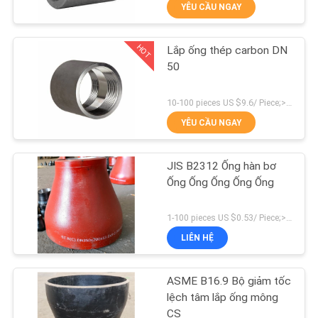
VỀ
YÊU CẦU NGAY
CHÚNG
HOT
Lắp ống thép carbon DN
TÔI
70
50
Tê nối ống
THAM
10-100 pieces US $9.6/ Piece;>100 pieces US $7.4/ Piece MOQ:10 miếng
QUAN
YÊU CẦU NGAY
NHÀ
JIS B2312 Ống hàn bơ
MÁY
Ống Ống Ống Ống Ống
32
KIỂM
1-100 pieces US $0.53/ Piece;>100 pieces US $0.41/ Piece MOQ:1 miếng
LIÊN HỆ
SOÁT
Ống nối uốn cong
CHẤT
ASME B16.9 Bộ giảm tốc
LƯỢNG
lệch tâm lắp ống mông
CS