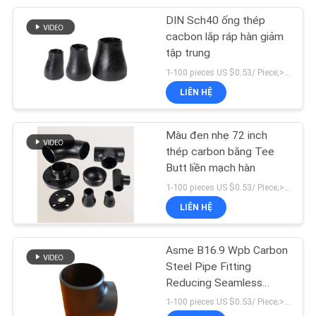
DIN Sch40 ống thép
56
cacbon lắp ráp hàn giảm
tập trung
mặt bích cổ hàn
1-100 pieces US $0.53/ Piece;>100 pieces US $0.41/ Piece MOQ:1 miếng
LIÊN HỆ
Màu đen nhẹ 72 inch
thép carbon bằng Tee
Butt liền mạch hàn
53
1-100 pieces US $0.53/ Piece;>100 pieces US $0.41/ Piece MOQ:1 miếng
LIÊN HỆ
Ổ cắm ống hàn
Asme B16.9 Wpb Carbon
Steel Pipe Fitting
Reducing Seamless
Forged Butt Welding Tee
1-100 pieces US $0.53/ Piece;>100 pieces US $0.41/ Piece MOQ:1 miếng