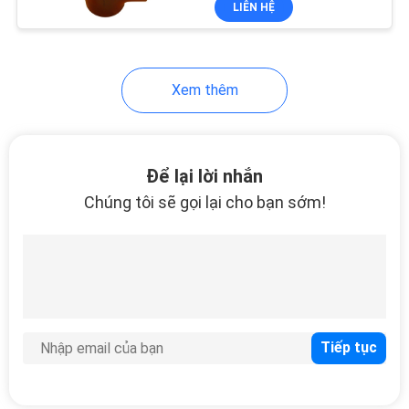
LIÊN HỆ
54
Trượt trên mặt bích
Xem thêm
Để lại lời nhắn
Chúng tôi sẽ gọi lại cho bạn sớm!
39
Mặt bích ống ren
45