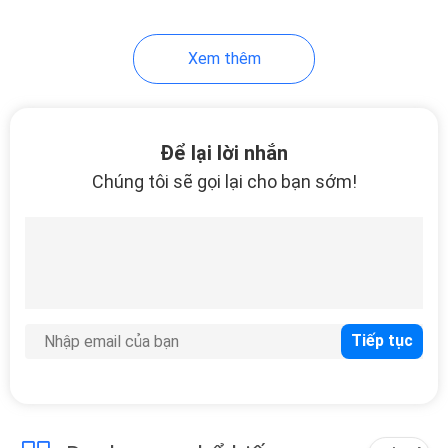
56
Xem thêm
mặt bích cổ hàn
Để lại lời nhắn
Chúng tôi sẽ gọi lại cho bạn sớm!
53
Ổ cắm ống hàn