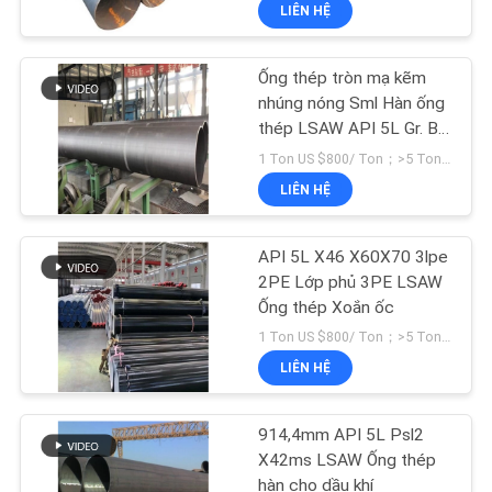
VỀ
LIÊN HỆ
CHÚNG
Ống thép tròn mạ kẽm
TÔI
70
nhúng nóng Sml Hàn ống
thép LSAW API 5L Gr. B
Tê nối ống
THAM
20 inch
1 Ton US $800/ Ton；>5 Tons US $500/ Ton MOQ:1 tấn
QUAN
LIÊN HỆ
NHÀ
API 5L X46 X60X70 3lpe
MÁY
2PE Lớp phủ 3PE LSAW
Ống thép Xoắn ốc
32
KIỂM
1 Ton US $800/ Ton；>5 Tons US $500/ Ton MOQ:1 tấn
LIÊN HỆ
SOÁT
Ống nối uốn cong
CHẤT
914,4mm API 5L Psl2
LƯỢNG
X42ms LSAW Ống thép
hàn cho dầu khí