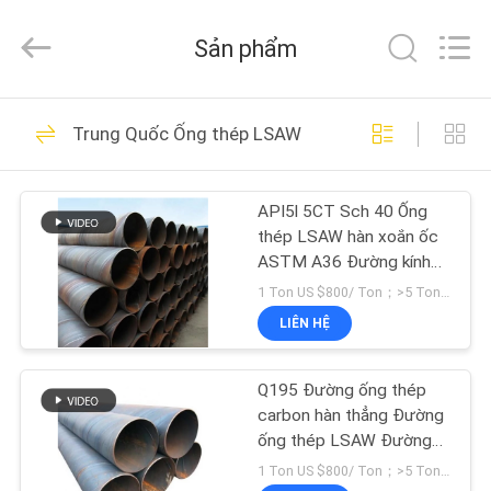
Fittings
Group
Co.,
Sản phẩm
Ltd..
All
Rights
Reserved.
NHÀ
Developed
83
by
Trung Quốc Ống thép LSAW
ECER
lắp ống thép carbon
SẢN
API5l 5CT Sch 40 Ống
PHẨM
thép LSAW hàn xoắn ốc
ASTM A36 Đường kính
VIDEO
lớn 1000mm
1 Ton US $800/ Ton；>5 Tons US $500/ Ton MOQ:1 tấn
LIÊN HỆ
81
HƯỚNG
Q195 Đường ống thép
DẪN
Ống nối khuỷu tay
carbon hàn thẳng Đường
VR
ống thép LSAW Đường
kính lớn
1 Ton US $800/ Ton；>5 Tons US $500/ Ton MOQ:1 tấn