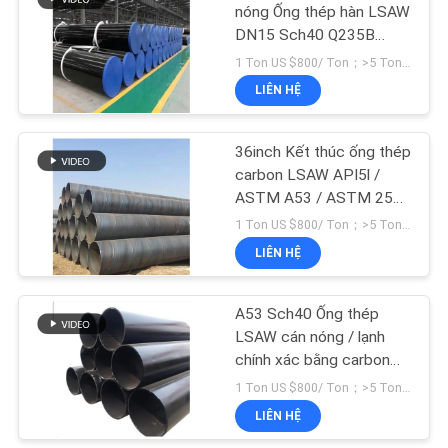
nóng Ống thép hàn LSAW
DN15 Sch40 Q235B
SƠ
67
Q355b
1 Ton US $800/ Ton；>5 Tons US $500/ Ton MOQ:1 tấn
ĐỒ
Phụ kiện rèn thép
LIÊN HỆ
TRANG
không gỉ
WEB
36inch Kết thúc ống thép
carbon LSAW API5l /
ASTM A53 / ASTM 252
CHÍNH
/ As1163
1 Ton US $800/ Ton；>5 Tons US $500/ Ton MOQ:1 tấn
SÁCH
LIÊN HỆ
94
BẢO
Mặt bích bằng thép
MẬT
A53 Sch40 Ống thép
LSAW cán nóng / lạnh
carbon
chính xác bằng carbon
liền mạch
1 Ton US $800/ Ton；>5 Tons US $500/ Ton MOQ:1 tấn
LIÊN HỆ