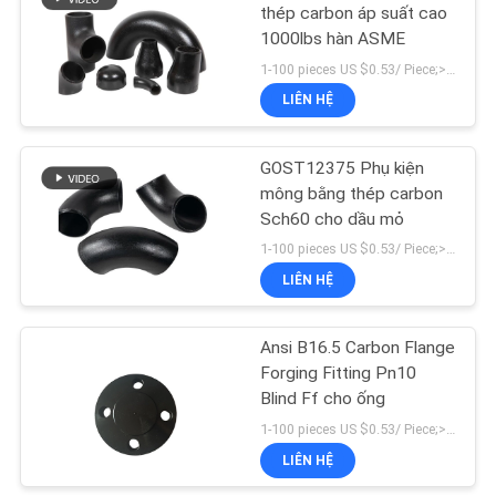
thép carbon áp suất cao
1000lbs hàn ASME
SƠ
1-100 pieces US $0.53/ Piece;>100 pieces US $0.41/ Piece MOQ:1 miếng
ĐỒ
LIÊN HỆ
TRANG
WEB
GOST12375 Phụ kiện
mông bằng thép carbon
Sch60 cho dầu mỏ
CHÍNH
1-100 pieces US $0.53/ Piece;>100 pieces US $0.41/ Piece MOQ:1 miếng
SÁCH
LIÊN HỆ
BẢO
MẬT
Ansi B16.5 Carbon Flange
Forging Fitting Pn10
Blind Ff cho ống
1-100 pieces US $0.53/ Piece;>100 pieces US $0.41/ Piece MOQ:1 miếng
LIÊN HỆ