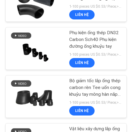
điện
1-100 pieces US $0.53/ Piece;>100 pieces US $0.41/ Piece MOQ:1 miếng
LIÊN
LIÊN HỆ
HỆ
CHÚNG
Phụ kiện ống thép DN32
TÔI
Carbon Sch40 Phụ kiện
đường ống khuỷu tay
1-100 pieces US $0.53/ Piece;>100 pieces US $0.41/ Piece MOQ:1 miếng
TIN
LIÊN HỆ
TỨC
Bộ giảm tốc lắp ống thép
TẤT
carbon rèn Tee uốn cong
khuỷu tay mông hàn nắp
CẢ
ống
1-100 pieces US $0.53/ Piece;>100 pieces US $0.41/ Piece MOQ:1 miếng
CÁC
LIÊN HỆ
TRƯỜNG
HỢP
Vật liệu xây dựng lắp ống