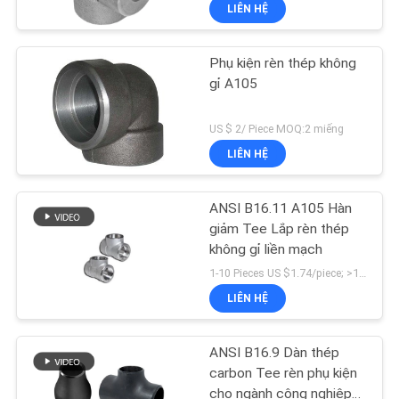
VỀ
LIÊN HỆ
CHÚNG
Phụ kiện rèn thép không
TÔI
gỉ A105
THAM
US $ 2/ Piece MOQ:2 miếng
QUAN
LIÊN HỆ
NHÀ
ANSI B16.11 A105 Hàn
MÁY
giảm Tee Lắp rèn thép
không gỉ liền mạch
KIỂM
1-10 Pieces US $1.74/piece; >10 Pieces US $1.53/piece MOQ:1 miếng
LIÊN HỆ
SOÁT
CHẤT
ANSI B16.9 Dàn thép
LƯỢNG
carbon Tee rèn phụ kiện
cho ngành công nghiệp