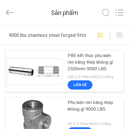
Shengtian
Pipe
Fittings
Sản phẩm
Group
Co.,
Ltd..
All
NHÀ
Rights
Reserved.
9000 lbs stainless steel forged fittings sản xuất trực t
Developed
by
ECER
SẢN
PBE kết thúc phụ kiện
PHẨM
rèn bằng thép không gỉ
2500mm 9000 LBS
VIDEO
USD 2.5/ Piece MOQ:5 miếng
LIÊN HỆ
HƯỚNG
Phụ kiện rèn bằng thép
DẪN
không gỉ 9000 LBS
VR
US $ 2/ Piece MOQ:2 miếng