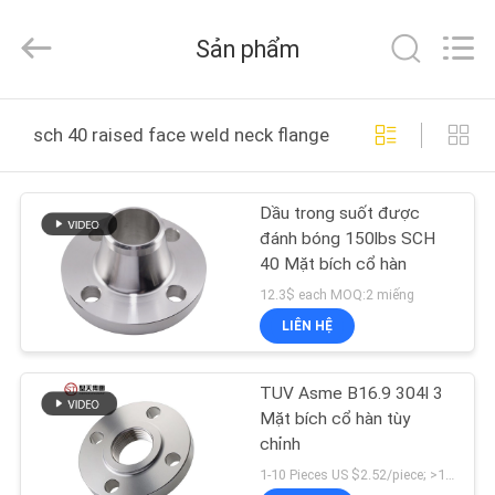
Hebei
Shengtian
Pipe
Sản phẩm
Fittings
Group
Co.,
Ltd..
NHÀ
All
Rights
sch 40 raised face weld neck flange sản xuất trực tuyến
Reserved.
Developed
by
SẢN
ECER
Dầu trong suốt được
PHẨM
đánh bóng 150lbs SCH
40 Mặt bích cổ hàn
VIDEO
12.3$ each MOQ:2 miếng
LIÊN HỆ
HƯỚNG
TUV Asme B16.9 304l 3
DẪN
Mặt bích cổ hàn tùy
VR
chỉnh
1-10 Pieces US $2.52/piece; >10 Pieces US $2.12/piece MOQ:1 miếng