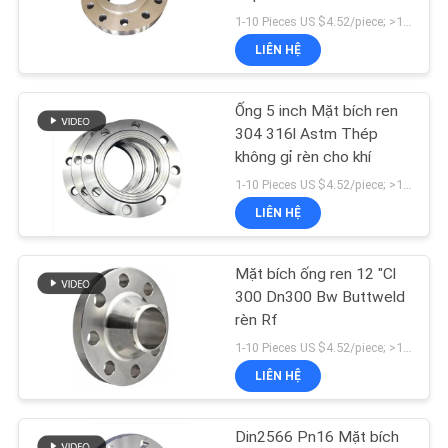
Thép không gỉ
1-10 Pieces US $4.52/piece; >10 Pieces US $3.96/piece MOQ:1 miếng
LIÊN
LIÊN HỆ
HỆ
CHÚNG
Ống 5 inch Mặt bích ren
TÔI
304 316l Astm Thép
không gỉ rèn cho khí
1-10 Pieces US $4.52/piece; >10 Pieces US $3.96/piece MOQ:1 miếng
TIN
LIÊN HỆ
TỨC
Mặt bích ống ren 12 "Cl
TẤT
300 Dn300 Bw Buttweld
rèn Rf
CẢ
1-10 Pieces US $4.52/piece; >10 Pieces US $3.96/piece MOQ:1 miếng
CÁC
LIÊN HỆ
TRƯỜNG
HỢP
Din2566 Pn16 Mặt bích