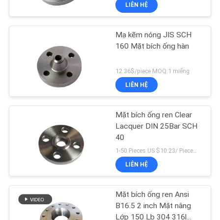
VỀ
LIÊN HỆ
CHÚNG
Mạ kẽm nóng JIS SCH
TÔI
160 Mặt bích ống hàn
THAM
12.36$/piece MOQ:1 miếng
QUAN
LIÊN HỆ
NHÀ
Mặt bích ống ren Clear
MÁY
Lacquer DIN 25Bar SCH
40
KIỂM
1-50 Pieces US $10.23/ Piece；>50 Pieces US $9.24/ Piece MOQ:1 miếng
LIÊN HỆ
SOÁT
CHẤT
Mặt bích ống ren Ansi
LƯỢNG
B16.5 2 inch Mặt nâng
Lớp 150 Lb 304 316l