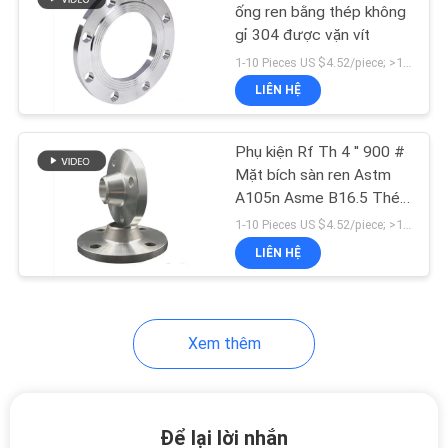
ống ren bằng thép không
gỉ 304 được vặn vít
SƠ
1-10 Pieces US $4.52/piece; >10 Pieces US $3.96/piece MOQ:1 miếng
ĐỒ
LIÊN HỆ
TRANG
WEB
Phụ kiện Rf Th 4 '' 900 #
Mặt bích sàn ren Astm
A105n Asme B16.5 Thép
CHÍNH
không gỉ 304l
1-10 Pieces US $4.52/piece; >10 Pieces US $3.96/piece MOQ:1 miếng
SÁCH
LIÊN HỆ
BẢO
MẬT
Xem thêm
Để lại lời nhắn