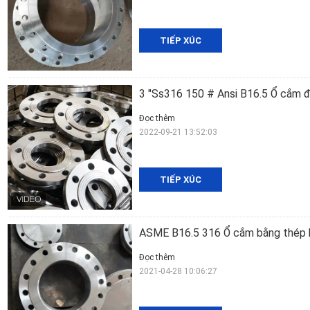
TIẾP XÚC
3 "Ss316 150 # Ansi B16.5 Ổ cắm 
Đọc thêm
2022-09-21 13:52:03
TIẾP XÚC
ASME B16.5 316 Ổ cắm bằng thép k
Đọc thêm
2021-04-28 10:06:27