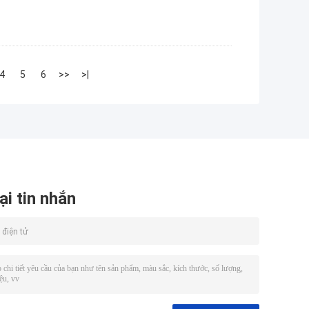
4
5
6
>>
>|
ại tin nhắn