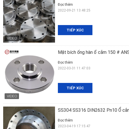
Đọc thêm
2022-09-21 13:48:25
TIẾP XÚC
Mặt bích ống hàn ổ cắm 150 # ANSI
Đọc thêm
2022-03-31 11:47:03
TIẾP XÚC
SS304 SS316 DIN2632 Pn10 Ổ cắm
Đọc thêm
2023-04-19 17:15:47