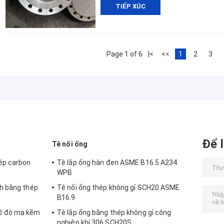
TIẾP XÚC
Page 1 of 6
|<
<<
1
2
3
Để l
Tê nối ống
ép carbon
Tê lắp ống hàn đen ASME B16.5 A234
WPB
h bằng thép
Tê nối ống thép không gỉ SCH20 ASME
B16.9
0 độ mạ kẽm
Tê lắp ống bằng thép không gỉ công
nghiệp khí 306 SCH20S