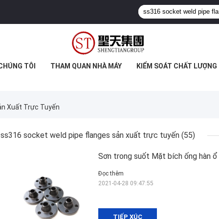
 CHÚNG TÔI
THAM QUAN NHÀ MÁY
KIỂM SOÁT CHẤT LƯỢNG
ản Xuất Trực Tuyến
ss316 socket weld pipe flanges sản xuất trực tuyến
(55)
Sơn trong suốt Mặt bích ống hàn 
Đọc thêm
2021-04-28 09:47:55
TIẾP XÚC