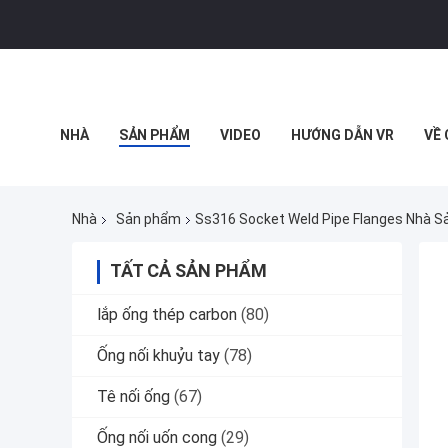
NHÀ
SẢN PHẨM
VIDEO
HƯỚNG DẪN VR
VỀ
TẤT CẢ CÁC TRƯỜNG HỢP
Nhà
Sản phẩm
Ss316 Socket Weld Pipe Flanges Nhà S
TẤT CẢ SẢN PHẨM
lắp ống thép carbon
(80)
Ống nối khuỷu tay
(78)
Tê nối ống
(67)
Ống nối uốn cong
(29)