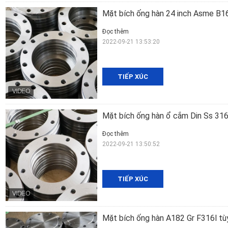
Mặt bích ống hàn 24 inch Asme B16
Đọc thêm
2022-09-21 13:53:20
TIẾP XÚC
Mặt bích ống hàn ổ cắm Din Ss 31
Đọc thêm
2022-09-21 13:50:52
TIẾP XÚC
Mặt bích ống hàn A182 Gr F316l tù