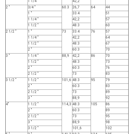
1 1/4 "
42,2
2 "
3/4 "
60.3
26,7
64
44
1 "
33.4
51
1 1/4 "
42,2
57
1 1/2 "
48.3
60
2 1/2 "
1 "
73
33.4
76
57
1 1/4 "
42,2
64
1 1/2 "
48.3
67
2 "
60.3
70
3 "
1 1/4 "
88,9
42,2
86
70
1 1/2 "
48.3
73
2 "
60.3
76
2 1/2 "
73
83
3 1/2 "
1 1/2 "
101,6
48.3
95
79
2 "
60.3
83
2 1/2 "
73
89
3 "
88,9
92
4"
1 1/2 "
114,3
48.3
105
86
2 "
60.3
89
2 1/2 "
73
95
3 "
88,9
98
3 1/2 "
101,6
102