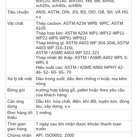
sch120, sch140, sch160, xxs, std, sch5s,
sch20s, sch40s, sch80s
SƠ
Tiêu chuẩn
ANSI, ASTM, DIN, JIS, BS, ISO, GB, SH, VÀ HG,
v.v.
ĐỒ
Vật chất
Thép cacbon: ASTM A234 WPB, WPC, ASTM
A105
TRANG
Thép hợp kim: ASTM A234 WP1-WP12-WP11-
WP22-WP5-WP91-WP911
WEB
Thép không gỉ: ASTM A403 WP 304-304L
ASTM
A403 WP 316-316L
ASTM / ASME A403 WP 321-321
Thép nhiệt độ thấp: ASTM / ASME A402 WPL 3-
CHÍNH
WPL 6
Hiệu suất cao: ASTM / ASME A860 WPHY 42-
46-
52-
60-
65-
70
SÁCH
Xử lý bề mặt
Dầu trong suốt, dầu đen chống rỉ hoặc mạ kẽm
BẢO
nóng
Đóng gói
trường hợp bằng gỗ, pallet hoặc theo yêu cầu
MẬT
của khách hàng
Các ứng
Dầu khí, hóa chất, điện, khí đốt, luyện kim, đóng
dụng
tàu, xây dựng, v.v.
Đơn hàng tối
1 miếng
thiểu
Thời gian
7 ngày sau khi nhận được khoản thanh toán
giao hàng
trước
Chứng nhận
API, ISO9001: 2000