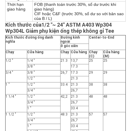
Thời hạn
FOB (thanh toán trước 30%, số dư trước khi
giao hàng
giao hàng)
CIF hoặc C&F (trước 30%, số dư so với bản sao
của B / L)
Kích thước của
1/2 "~ 24" ASTM A403 Wp304
Wp304L Giảm phụ kiện ống thép không gỉ Tee
Kích thước đường ống danh
Đường kính
Center-to-End
nghĩa
ngoài
ở góc xiên
Chạy
Cửa hàng
Chạy
Cửa hàng
Chạy
Cửa hàng
(C)
(M)
1/2 "
1/4 "
21.3
13,7
25
25
3/8 "
17.3
3/4 "
3/8 "
26,7
17.3
29
29
1/2 "
21.3
1 "
1/2 "
33.4
21.3
38
38
3/4 "
26,7
1 1/4 "
1/2 "
42,2
21.3
48
48
3/4 "
26,7
1 "
33.4
1 1/2 "
1/2 "
48.3
21.3
57
57
3/4 "
26,7
1 "
33.4