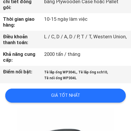
chi tiết đóng
bằng Plywooden Case hoặc Pallet
VỀ
gói:
CHÚNG
Thời gian giao
10-15 ngày làm việc
TÔI
hàng:
Điều khoản
L / C, D / A, D / P, T / T, Western Union,
THAM
thanh toán:
QUAN
Khả năng cung
2000 tấn / tháng
cấp:
NHÀ
MÁY
Điểm nổi bật:
,
,
Tê lắp ống WP304L
Tê lắp ống sch10
Tê nối ống WP304L
KIỂM
GIÁ TỐT NHẤT
SOÁT
CHẤT
LƯỢNG