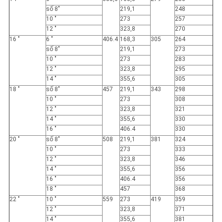
số 8"
219,1
248
10 "
273
257
12 "
323,8
270
16 "
6 "
406.4
168,3
305
264
số 8"
219,1
273
10 "
273
283
12 "
323,8
295
14 "
355,6
305
18 "
số 8"
457
219,1
343
298
10 "
273
308
12 "
323,8
321
14 "
355,6
330
16 "
406.4
330
20 "
số 8"
508
219,1
381
324
10 "
273
333
12 "
323,8
346
14 "
355,6
356
16 "
406.4
356
18 "
457
368
22 "
10 "
559
273
419
359
12 "
323,8
371
14 "
355,6
381