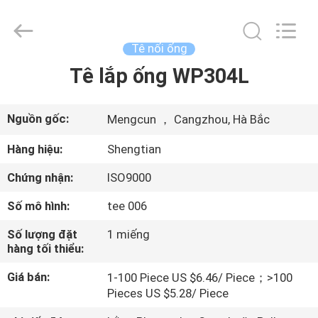
Fittings
Group
Co.,
Ltd..
All
Tê nối ống
Rights
Reserved.
Tê lắp ống WP304L
NHÀ
Developed
by
ECER
SẢN
Nguồn gốc:
Mengcun ， Cangzhou, Hà Bắc
PHẨM
Hàng hiệu:
Shengtian
Chứng nhận:
ISO9000
VIDEO
Số mô hình:
tee 006
HƯỚNG
Số lượng đặt
1 miếng
hàng tối thiểu:
DẪN
Giá bán:
1-100 Piece US $6.46/ Piece；>100
VR
Pieces US $5.28/ Piece