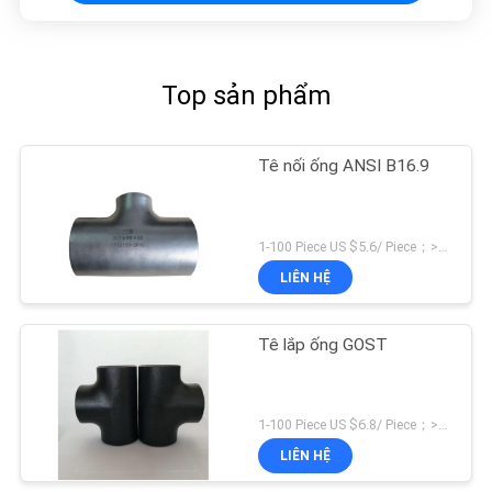
Top sản phẩm
Tê nối ống ANSI B16.9
1-100 Piece US $5.6/ Piece；>100 Pieces US $4.2/ Piece MOQ:1 miếng
LIÊN HỆ
Tê lắp ống GOST
1-100 Piece US $6.8/ Piece；>100 Pieces US $5.4/ Piece MOQ:1 miếng
LIÊN HỆ