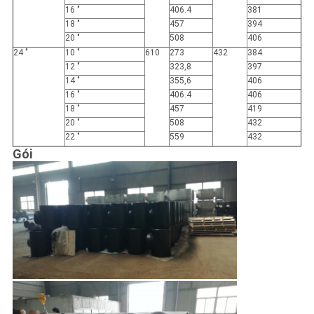
16 "
406.4
381
18 "
457
394
20 "
508
406
24 "
10 "
610
273
432
384
12 "
323,8
397
14 "
355,6
406
16 "
406.4
406
18 "
457
419
20 "
508
432
22 "
559
432
Gói