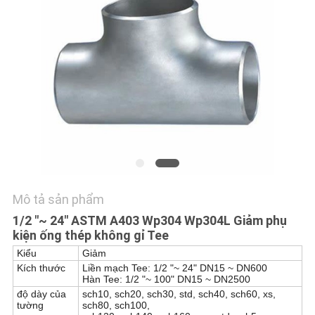
LIÊN
HỆ
CHÚNG
TÔI
TIN
TỨC
Mô tả sản phẩm
TẤT
1/2 "~ 24" ASTM A403 Wp304 Wp304L Giảm phụ
CẢ
kiện ống thép không gỉ Tee
CÁC
Kiểu
Giảm
Kích thước
Liền mạch
Tee
: 1/2 "~ 24" DN15 ~ DN600
TRƯỜNG
Hàn
Tee
: 1/2 "~ 100" DN15 ~ DN2500
độ dày của
sch10, sch20, sch30, std, sch40, sch60, xs,
HỢP
tường
sch80, sch100,