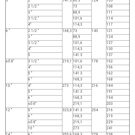
5 "
2 "
141.3
60.3
124
105
2 1/2 "
73
108
3 "
88,9
111
3 1/2 "
101,6
114
4"
114,3
117
6 "
2 1/2 "
168,3
73
143
121
3 "
88,9
124
3 1/2 "
101,6
127
4"
114,3
130
5
141.3
137
số 8"
3 1/2 "
219,1
101,6
178
152
4"
114,3
156
5 "
141.3
162
6 "
168,3
168
10 "
4"
273
114,3
216
184
5 "
141.3
191
6 "
168,3
194
số 8"
219,1
203
12 "
5 "
323,8
141.3
254
216
6 "
168,3
219
số 8"
219,1
229
10 "
273
241
14 "
6 "
355,6
168,3
279
238