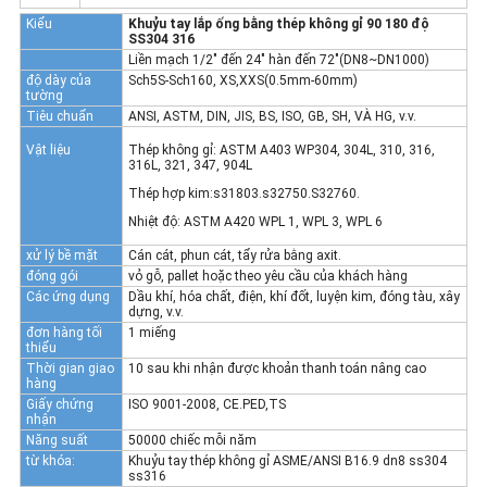
Kiểu
Khuỷu tay lắp ống bằng thép không gỉ 90 180 độ
SS304 316
Liền mạch 1/2" đến 24" hàn đến 72"(DN8~DN1000)
độ dày của
Sch5S-Sch160, XS,XXS(0.5mm-60mm)
tường
Tiêu chuẩn
ANSI, ASTM, DIN, JIS, BS, ISO, GB, SH, VÀ HG, v.v.
Vật liệu
Thép không gỉ: ASTM A403 WP304, 304L, 310, 316,
316L, 321, 347, 904L
Thép hợp kim:s31803.s32750.S32760.
Nhiệt độ: ASTM A420 WPL 1, WPL 3, WPL 6
xử lý bề mặt
Cán cát, phun cát, tẩy rửa bằng axit.
đóng gói
vỏ gỗ, pallet hoặc theo yêu cầu của khách hàng
Các ứng dụng
Dầu khí, hóa chất, điện, khí đốt, luyện kim, đóng tàu, xây
dựng, v.v.
đơn hàng tối
1 miếng
thiểu
Thời gian giao
10 sau khi nhận được khoản thanh toán nâng cao
hàng
Giấy chứng
ISO 9001-2008, CE.PED,TS
nhận
Năng suất
50000 chiếc mỗi năm
từ khóa:
Khuỷu tay thép không gỉ ASME/ANSI B16.9 dn8 ss304
ss316