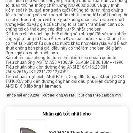
hiện hoàn hảo và các chuyên gia được đào tạo bài bản.Và chúng
tôi tuân thủ hệ thống chất lượng ISO 9000: 2000 và quy trình
kiểm soát hiệu quả trong sản xuất.Chúng tôi tự tin rằng chúng
tôi có thể cung cấp các sản phẩm chất lượng tốt nhất.Chúng tôi
xin chịu trách nhiệm về bất kỳ sự không chắc chắn nào về chất
lượng.Mặc dù vậy, giá của chúng tôi là cạnh tranh.Bên cạnh đó,
chúng tôi có thể cung cấp dịch vụ tốt nhất cho bạn.
Để tránh chính sách áp thuế chống bán phá giá đối với sản phẩm
ống & phụ tùng từ Châu Âu, Hoa Kỳ và các nước khác, Chúng tôi
có thể tái xuất khẩu qua các nước khác như Malaysia, v.v để lách
thuế chống bán phá giá, điều này có thể làm cho bạn để giành
được giá cả cạnh tranh hơn.
Sản phẩm của chúng tôi tuân thủ nhiều tiêu chuẩn quốc tế
Tiêu chuẩn ống: ASTM A53,A106,API 5L,ASME B36.10M---1996.
Tiêu chuẩn phụ kiện đường ống: ANSI B16.9/16.28,DIN
2605/2616,JIS P2311/2312,GOST.
Tiêu chuẩn mặt bích: ANSI B16.5,Dòng DIN,Dòng JIS,Dòng GOST.
TỪ KHÓA: phụ kiện đường ống hàn đối đầu, phụ kiện đường ống
ANSI B16.9,
lắp ống liền mạch
.
Khớp nối ống A234
cút nối ống ASTM
cút ống thép carbon P11
Nhận giá tốt nhất cho
Ss304 316 Thép không gỉ mông