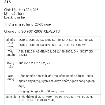
316
SƠ
Chất liệu: Inox 304, 316
kỹ thuật: hàn
ĐỒ
Loại:khuỷu tay
Thời gian giao hàng: 20-30 ngày
TRANG
Chứng chỉ: ISO 9001-2008, CE.PED,TS
WEB
độ dày
SCH5S, SCH10S, SCH20S, SCH30, STD, SCH40, SCH60, XS,
của
SCH80, SCH100, SCH120, SCH140, SCH160, XXS, v.v.
tường
CHÍNH
Tiêu
ASME B16.9, ASME A403, GB12459-2005, DIN, GOST, JIS
chuẩn
B2313
SÁCH
Bằng
30° 45° 60° 90° 180°, v.v.
BẢO
cấp
MẬT
Ứng
Công nghiệp hóa chất, dầu mỏ, công nghiệp dầu khí, công
dụng
nghiệp xây dựng,
luyện kim, dược phẩm,
ngành công nghiệp
điện,
công nghiệp gas, lắp đặt trong nước
vật chất
Thép không gỉ: 201,TP304,TP316, TP304L, TP316L, 304L,
316L, TP321, TP310S, 904L,..