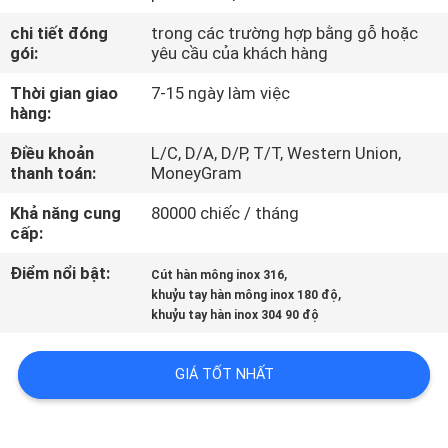
VỀ
chi tiết đóng
trong các trường hợp bằng gỗ hoặc
CHÚNG
gói:
yêu cầu của khách hàng
TÔI
Thời gian giao
7-15 ngày làm việc
hàng:
THAM
Điều khoản
L/C, D/A, D/P, T/T, Western Union,
thanh toán:
MoneyGram
QUAN
NHÀ
Khả năng cung
80000 chiếc / tháng
cấp:
MÁY
Điểm nổi bật:
,
Cút hàn mông inox 316
,
khuỷu tay hàn mông inox 180 độ
KIỂM
khuỷu tay hàn inox 304 90 độ
SOÁT
CHẤT
GIÁ TỐT NHẤT
LƯỢNG