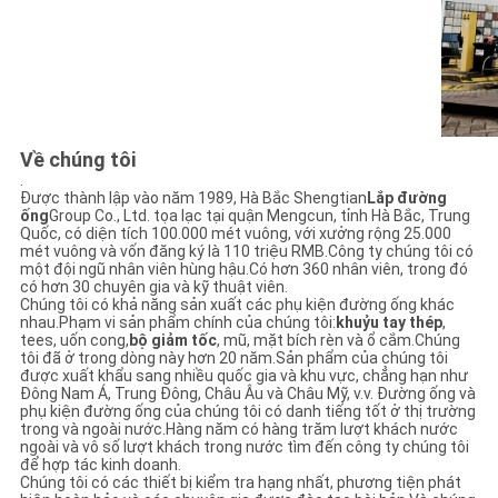
Về chúng tôi
.
Được thành lập vào năm 1989, Hà Bắc Shengtian
Lắp đường
ống
Group Co., Ltd. tọa lạc tại quận Mengcun, tỉnh Hà Bắc, Trung
Quốc, có diện tích 100.000 mét vuông, với xưởng rộng 25.000
mét vuông và vốn đăng ký là 110 triệu RMB.Công ty chúng tôi có
một đội ngũ nhân viên hùng hậu.Có hơn 360 nhân viên, trong đó
có hơn 30 chuyên gia và kỹ thuật viên.
Chúng tôi có khả năng sản xuất các phụ kiện đường ống khác
nhau.Phạm vi sản phẩm chính của chúng tôi:
khuỷu tay thép
,
tees, uốn cong,
bộ giảm tốc
, mũ, mặt bích rèn và ổ cắm.Chúng
tôi đã ở trong dòng này hơn 20 năm.Sản phẩm của chúng tôi
được xuất khẩu sang nhiều quốc gia và khu vực, chẳng hạn như
Đông Nam Á, Trung Đông, Châu Âu và Châu Mỹ, v.v. Đường ống và
phụ kiện đường ống của chúng tôi có danh tiếng tốt ở thị trường
trong và ngoài nước.Hàng năm có hàng trăm lượt khách nước
ngoài và vô số lượt khách trong nước tìm đến công ty chúng tôi
để hợp tác kinh doanh.
Chúng tôi có các thiết bị kiểm tra hạng nhất, phương tiện phát