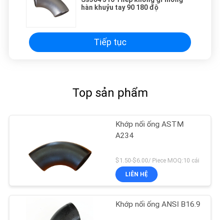
hàn khuỷu tay 90 180 độ
Tiếp tục
Top sản phẩm
Khớp nối ống ASTM
A234
$1.50-$6.00/ Piece MOQ:10 cái
LIÊN HỆ
Khớp nối ống ANSI B16.9