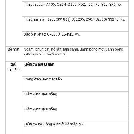
Thép cacbon: A105, Q234, Q235, X52, F60,F70, Y60, Y70, v.v.
Thép hai mặt: 2205(S31803) S32205, 2507(S2750) S3276, v.v.
Đặc biệt khác: C70600, 254MO, v.v.
Bề mặt
Ngâm, phun cát, nổ lăn, làm sáng, đánh bóng mờ, đánh bóng
gương, biến mất,
tỏa sáng
thử
Kiểm tra hạt từ tính
nghiệm
Trang web đọc trực tiếp
Giám định siêu sống
Giám định siêu sống
Kiểm tra tác động ở nhiệt độ thấp, v.v.