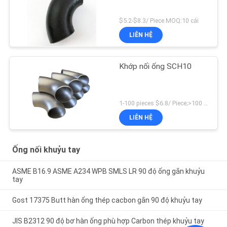
$5.2-$8.3/ Piece MOQ:10 cái
LIÊN HỆ
Khớp nối ống SCH10
1-100 pieces $6.8/ Piece;>100 pieces $4.9/ Piece MOQ:1 miếng
LIÊN HỆ
Ống nối khuỷu tay
ASME B16.9 ASME A234 WPB SMLS LR 90 độ ống gắn khuỷu
tay
Gost 17375 Butt hàn ống thép cacbon gắn 90 độ khuỷu tay
JIS B2312 90 độ bơ hàn ống phù hợp Carbon thép khuỷu tay