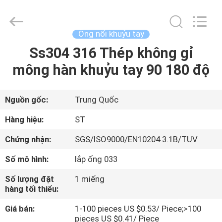
Fittings
Group
Co.,
Ltd..
All
Ống nối khuỷu tay
Rights
Reserved.
Ss304 316 Thép không gỉ
NHÀ
Developed
by
ECER
mông hàn khuỷu tay 90 180 độ
SẢN
PHẨM
Nguồn gốc:
Trung Quốc
Hàng hiệu:
ST
VIDEO
Chứng nhận:
SGS/ISO9000/EN10204 3.1B/TUV
Số mô hình:
lắp ống 033
HƯỚNG
DẪN
Số lượng đặt
1 miếng
hàng tối thiểu:
VR
Giá bán:
1-100 pieces US $0.53/ Piece;>100
pieces US $0.41/ Piece