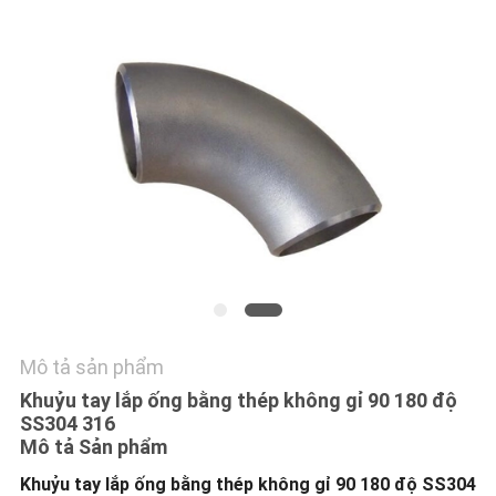
LIÊN
HỆ
CHÚNG
TÔI
TIN
TỨC
TẤT
CẢ
Mô tả sản phẩm
CÁC
Khuỷu tay lắp ống bằng thép không gỉ 90 180 độ
SS304 316
TRƯỜNG
Mô tả Sản phẩm
HỢP
Khuỷu tay lắp ống bằng thép không gỉ 90 180 độ SS304