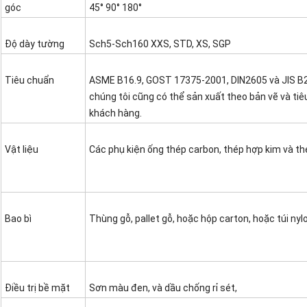
góc
45° 90° 180°
Độ dày tường
Sch5-Sch160 XXS, STD, XS, SGP
Tiêu chuẩn
ASME B16.9, GOST 17375-2001, DIN2605 và JIS B
chúng tôi cũng có thể sản xuất theo bản vẽ và ti
khách hàng.
Vật liệu
Các phụ kiện ống thép carbon, thép hợp kim và th
Bao bì
Thùng gỗ, pallet gỗ, hoặc hộp carton, hoặc túi ny
Điều trị bề mặt
Sơn màu đen, và dầu chống rỉ sét,