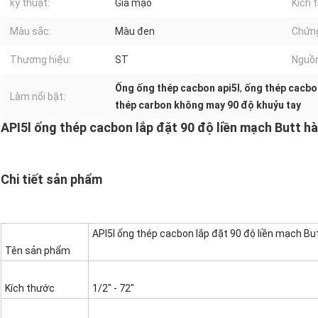
kỹ thuật:
Giả mạo
Kích 
Màu sắc:
Màu đen
Chứng
Thương hiệu:
ST
Nguồn
Ống ống thép cacbon api5l
,
ống thép cacbo
Làm nổi bật:
thép carbon không may 90 độ khuỷu tay
API5l ống thép cacbon lắp đặt 90 độ liền mạch Butt h
Chi tiết sản phẩm
API5l ống thép cacbon lắp đặt 90 độ liền mạch Bu
Tên sản phẩm
Kích thước
1/2" - 72"