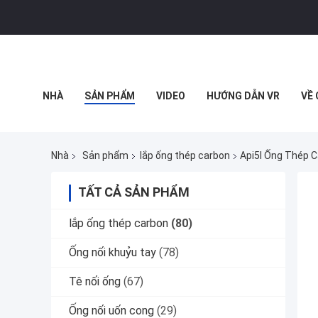
NHÀ
SẢN PHẨM
VIDEO
HƯỚNG DẪN VR
VỀ
TẤT CẢ CÁC TRƯỜNG HỢP
Nhà
Sản phẩm
lắp ống thép carbon
Api5l Ống Thép C
TẤT CẢ SẢN PHẨM
lắp ống thép carbon
(80)
Ống nối khuỷu tay
(78)
Tê nối ống
(67)
Ống nối uốn cong
(29)