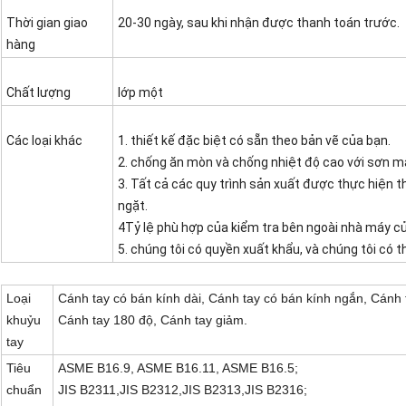
Thời gian giao
20-30 ngày, sau khi nhận được thanh toán trước.
hàng
Chất lượng
lớp một
Các loại khác
1. thiết kế đặc biệt có sẵn theo bản vẽ của bạn.
2. chống ăn mòn và chống nhiệt độ cao với sơn 
3. Tất cả các quy trình sản xuất được thực hiện 
ngặt.
4Tỷ lệ phù hợp của kiểm tra bên ngoài nhà máy c
5. chúng tôi có quyền xuất khẩu, và chúng tôi có t
Loại
Cánh tay có bán kính dài, Cánh tay có bán kính ngắn, Cánh 
khuỷu
Cánh tay 180 độ, Cánh tay giảm.
tay
Tiêu
ASME B16.9, ASME B16.11, ASME B16.5;
chuẩn
JIS B2311,JIS B2312,JIS B2313,JIS B2316;