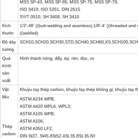
MSS SP-43, MSS SP-95, MSS SP-75, MSS SP-79;
ISO 3419, ISO 5251, DIN 2615
SY/T 0510, SH 3408, SH 3410
Kích
1/2'-48' ((butt-welding and seamless);1/8'-4' ((threaded and 
thước
((welded)
Độ dày
SCH10,SCH20,SCH30,STD,SCH40,SCH60,XS,SCH100,SCH
tường
Quá
Hình thành nóng, đẩy, ép, rèn, đúc, vv
trình
sản
xuất
Vật
Khuỷu tay thép carbon, khuỷu tay thép không gỉ, khuỷu tay 
liệu
ASTM A234 WPB,
ASTM A420 WPL6, WPL3;
ASTM A105 WPB;
ASTM A106;
Thép
ASTM A350 LF2,
carbon
DIN St37, St45.8St52.4St.35.8St.35.8/I