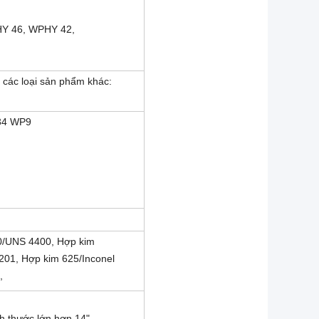
Y 46, WPHY 42,
 các loại sản phẩm khác:
34 WP9
0/UNS 4400, Hợp kim
201, Hợp kim 625/Inconel
,
ch thước lớn hơn 14"