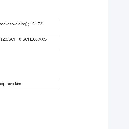
socket-welding); 16'~72'
120,SCH40,SCH160,XXS
thép hợp kim