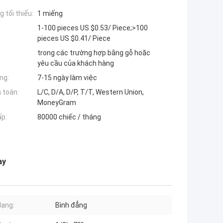
 tối thiểu:
1 miếng
1-100 pieces US $0.53/ Piece;>100
pieces US $0.41/ Piece
trong các trường hợp bằng gỗ hoặc
yêu cầu của khách hàng
ng:
7-15 ngày làm việc
 toán:
L/C, D/A, D/P, T/T, Western Union,
MoneyGram
ấp:
80000 chiếc / tháng
ay
dạng:
Bình đẳng