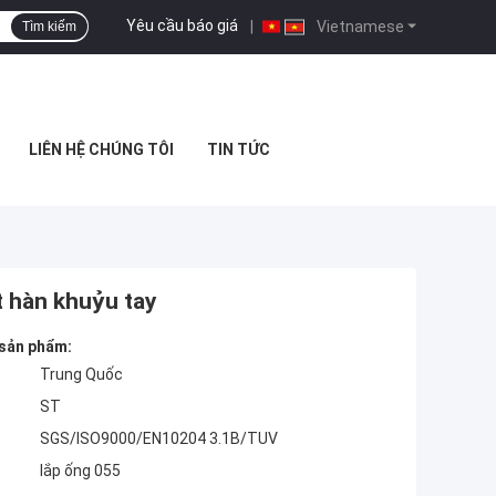
Yêu cầu báo giá
|
Vietnamese
Tìm kiếm
LIÊN HỆ CHÚNG TÔI
TIN TỨC
t hàn khuỷu tay
 sản phẩm:
Trung Quốc
ST
SGS/ISO9000/EN10204 3.1B/TUV
lắp ống 055