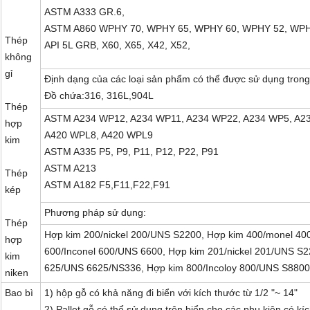
ASTM A333 GR.6,
ASTM A860 WPHY 70, WPHY 65, WPHY 60, WPHY 52, WPH
Thép
API 5L GRB, X60, X65, X42, X52,
không
gỉ
Định dạng của các loại sản phẩm có thể được sử dụng trong
Đồ chứa:316, 316L,904L
Thép
ASTM A234 WP12, A234 WP11, A234 WP22, A234 WP5, A2
hợp
A420 WPL8, A420 WPL9
kim
ASTM A335 P5, P9, P11, P12, P22, P91
ASTM A213
Thép
ASTM A182 F5,F11,F22,F91
kép
Phương pháp sử dụng:
Thép
Hợp kim 200/nickel 200/UNS S2200, Hợp kim 400/monel 40
hợp
600/Inconel 600/UNS 6600, Hợp kim 201/nickel 201/UNS S2
kim
625/UNS 6625/NS336, Hợp kim 800/Incoloy 800/UNS S8800
niken
Bao bì
1) hộp gỗ có khả năng đi biển với kích thước từ 1/2 "~ 14"
2) Pallet gỗ có thể sử dụng trên biển cho các phụ kiện có kí