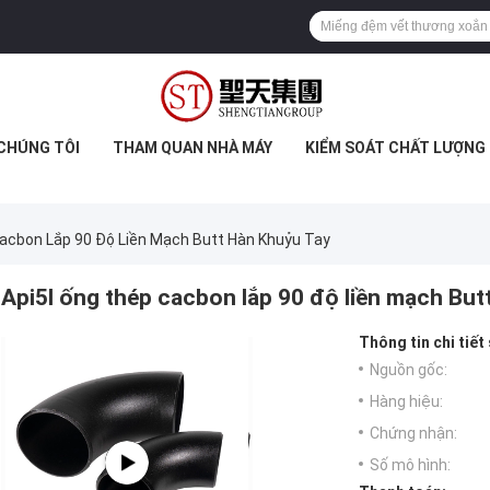
 CHÚNG TÔI
THAM QUAN NHÀ MÁY
KIỂM SOÁT CHẤT LƯỢNG
acbon Lắp 90 Độ Liền Mạch Butt Hàn Khuỷu Tay
Api5l ống thép cacbon lắp 90 độ liền mạch But
Thông tin chi tiết
Nguồn gốc:
Hàng hiệu:
Chứng nhận:
Số mô hình: