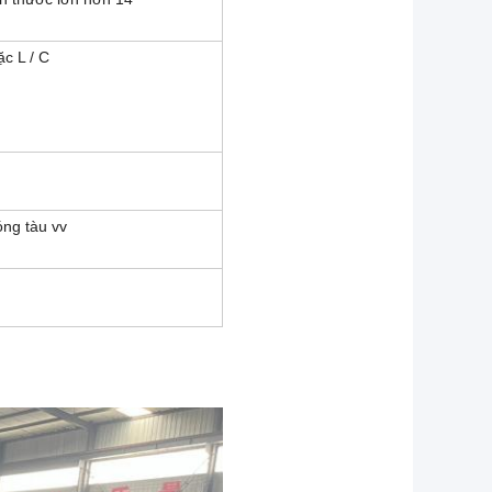
ặc L / C
óng tàu vv