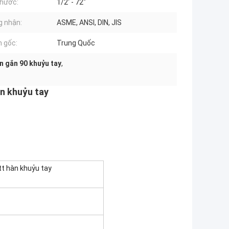
thước:
1/2′ - 72"
 nhận:
ASME, ANSI, DIN, JIS
 gốc:
Trung Quốc
n gắn 90 khuỷu tay
,
àn khuỷu tay
tt hàn khuỷu tay