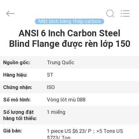
Group
Co.,
Ltd..
All
Rights
Mặt bích bằng thép carbon
Reserved.
Developed
by
ANSI 6 Inch Carbon Steel
NHÀ
ECER
Blind Flange được rèn lớp 150
SẢN
PHẨM
Nguồn gốc:
Trung Quốc
Hàng hiệu:
ST
VIDEO
Chứng nhận:
ISO
Số mô hình:
Vòng lót mù 088
HƯỚNG
DẪN
Số lượng đặt
1 miếng
hàng tối thiểu:
VR
Giá bán:
1 piece US $6.23/ P；>5 Tons US
$723/ Ton