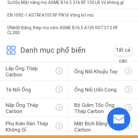
Sch5s Mặt nâng mù ASME B16.5 316 RF 150 LB Vỏ không gỉ
EN 1092-1 ASTM A105 RF PN16 Vòng lót mù
DN600 Băng thép mù vòm ASME B16.5 A105 RST37.2 RF
CL300
Danh mục phổ biến
Tất cả
các
Lắp Ống Thép 
Ống Nối Khuỷu Tay
Carbon
Tê Nối Ống
Ống Nối Uốn Cong
Nắp Ống Thép 
Bộ Giảm Tốc Ống 
Carbon
Thép Carbon
Phụ Kiện Rèn Thép 
Mặt Bích Bằng Thép 
Không Gỉ
Carbon