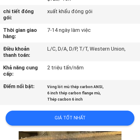
VỀ
chi tiết đóng
xuất khẩu đóng gói
CHÚNG
gói:
TÔI
Thời gian giao
7-14 ngày làm việc
hàng:
THAM
Điều khoản
L/C, D/A, D/P, T/T, Western Union,
QUAN
thanh toán:
NHÀ
Khả năng cung
2 triệu tấn/năm
cấp:
MÁY
Điểm nổi bật:
,
Vòng lót mù thép carbon ANSI
,
6 inch thép carbon flange mù
KIỂM
Thép cacbon 6 inch
SOÁT
CHẤT
GIÁ TỐT NHẤT
LƯỢNG