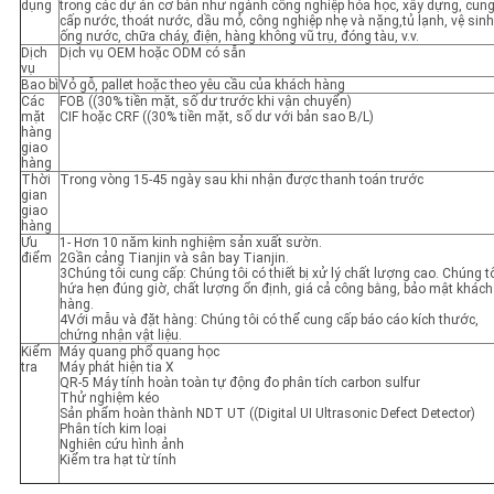
dụng
trong các dự án cơ bản như ngành công nghiệp hóa học, xây dựng, cun
cấp nước, thoát nước, dầu mỏ, công nghiệp nhẹ và nặng,tủ lạnh, vệ sinh
ống nước, chữa cháy, điện, hàng không vũ trụ, đóng tàu, v.v.
Dịch
Dịch vụ OEM hoặc ODM có sẵn
vụ
Bao bì
Vỏ gỗ, pallet hoặc theo yêu cầu của khách hàng
Các
FOB ((30% tiền mặt, số dư trước khi vận chuyển)
mặt
CIF hoặc CRF ((30% tiền mặt, số dư với bản sao B/L)
hàng
giao
hàng
Thời
Trong vòng 15-45 ngày sau khi nhận được thanh toán trước
gian
giao
hàng
Ưu
1- Hơn 10 năm kinh nghiệm sản xuất sườn.
điểm
2Gần cảng Tianjin và sân bay Tianjin.
3Chúng tôi cung cấp: Chúng tôi có thiết bị xử lý chất lượng cao. Chúng t
hứa hẹn đúng giờ, chất lượng ổn định, giá cả công bằng, bảo mật khách
hàng.
4Với mẫu và đặt hàng: Chúng tôi có thể cung cấp báo cáo kích thước,
chứng nhận vật liệu.
Kiểm
Máy quang phổ quang học
tra
Máy phát hiện tia X
QR-5 Máy tính hoàn toàn tự động đo phân tích carbon sulfur
Thử nghiệm kéo
Sản phẩm hoàn thành NDT UT ((Digital UI Ultrasonic Defect Detector)
Phân tích kim loại
Nghiên cứu hình ảnh
Kiểm tra hạt từ tính