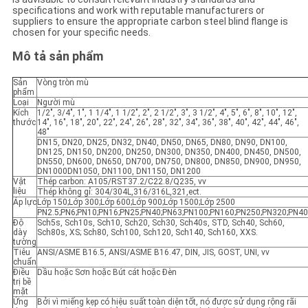
specifications and work with reputable manufacturers or
suppliers to ensure the appropriate carbon steel blind flange is
SƠ
chosen for your specific needs.
ĐỒ
Mô tả sản phẩm
TRANG
Sản
Vòng tròn mù
phẩm
WEB
Loại
Người mù
Kích
1/2", 3/4", 1", 1 1/4", 1 1/2", 2", 2 1/2", 3", 3 1/2", 4", 5", 6", 8", 10", 12",
thước
14", 16", 18", 20", 22", 24", 26", 28", 32", 34", 36", 38", 40", 42", 44", 46",
48"
CHÍNH
DN15, DN20, DN25, DN32, DN40, DN50, DN65, DN80, DN90, DN100,
DN125, DN150, DN200, DN250, DN300, DN350, DN400, DN450, DN500,
DN550, DN600, DN650, DN700, DN750, DN800, DN850, DN900, DN950,
SÁCH
DN1000DN1050, DN1100, DN1150, DN1200
Vật
Thép carbon: A105/RST37.2/C22.8/Q235, vv
BẢO
liệu
Thép không gỉ: 304/304L,316/316L,321,ect.
Áp lực
Lớp 150;Lớp 300;Lớp 600;Lớp 900;Lớp 1500;Lớp 2500
MẬT
PN2.5;PN6;PN10;PN16;PN25;PN40;PN63;PN100;PN160;PN250;PN320;PN4
Độ
Sch5s, Sch10s, Sch10, Sch20, Sch30, Sch40s, STD, Sch40, Sch60,
dày
Sch80s, XS; Sch80, Sch100, Sch120, Sch140, Sch160, XXS.
tường
Tiêu
ANSI/ASME B16.5, ANSI/ASME B16.47, DIN, JIS, GOST, UNI, vv
chuẩn
Điều
Dầu hoặc Sơn hoặc Bút cát hoặc Đèn
trị bề
mặt
Ứng
Bởi vì miếng kẹp có hiệu suất toàn diện tốt, nó được sử dụng rộng rãi