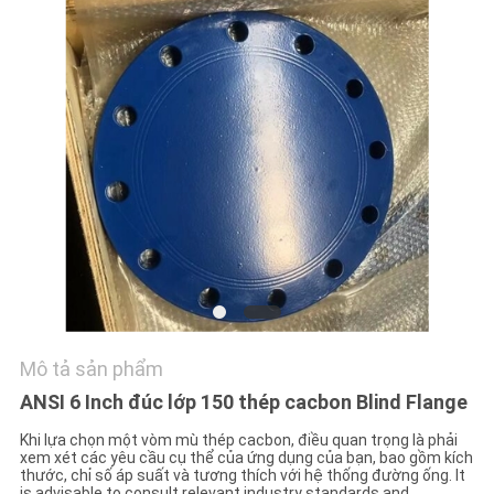
LIÊN
HỆ
CHÚNG
TÔI
TIN
TỨC
TẤT
CẢ
Mô tả sản phẩm
CÁC
ANSI 6 Inch đúc lớp 150 thép cacbon Blind Flange
TRƯỜNG
Khi lựa chọn một vòm mù thép cacbon, điều quan trọng là phải
xem xét các yêu cầu cụ thể của ứng dụng của bạn, bao gồm kích
HỢP
thước, chỉ số áp suất và tương thích với hệ thống đường ống. It
is advisable to consult relevant industry standards and