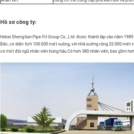
Nhận xét:
Cũng có thể cung cấp phụ kiện IBR và phụ
Hồ sơ công ty:
Hebei Shengtian Pipe-Fit Group Co., Ltd. được thành lập vào năm 198
Bắc, có diện tích 100.000 mét vuông, với nhà xưởng rộng 25.000 mét v
có một đội ngũ nhân viên hùng hậu.Có hơn 380 nhân viên, bao gồm hơn 