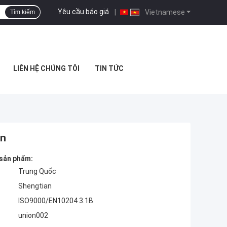
Yêu cầu báo giá
|
Vietnamese
Tìm kiếm
LIÊN HỆ CHÚNG TÔI
TIN TỨC
en
 sản phẩm:
Trung Quốc
Shengtian
ISO9000/EN10204 3.1B
union002