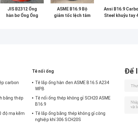
JIS B2312 Ống
ASME B16.9 Bộ
Ansi B16.9 Carb
hàn bơ Ống Ống
giảm tốc lệch tâm
Steel khuỷu tay 
Ống Ống Ống
lắp ống mông CS
độ Buttweld hà
ống gắn
Để l
Tê nối ống
ép carbon
Tê lắp ống hàn đen ASME B16.5 A234
WPB
h bằng thép
Tê nối ống thép không gỉ SCH20 ASME
B16.9
0 độ mạ kẽm
Tê lắp ống bằng thép không gỉ công
nghiệp khí 306 SCH20S