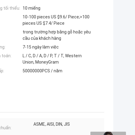
 tối thiểu:
10 miếng
10-100 pieces US $9.6/ Piece;>100
pieces US $7.4/ Piece
trong trường hợp bằng gỗ hoặc yêu
cầu của khách hàng
ng:
7-15 ngày làm việc
 toán:
L / C, D / A, D / P, T / T, Western
Union, MoneyGram
ấp:
50000000PCS / năm
ASME, AISI, DIN, JIS
chuẩn: