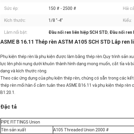
Sức ép:
150 # - 2500 #
Hải c
Kích thước:
1/8 "-4"
Kiểu:
Làm nổi bật:
Đầu nối ren liên hiệp SCH STD
,
Đầu nối ren 
ASME B 16.11 Thép rèn ASTM A105 SCH STD Lắp ren li
Phụ kiện thép rèn là phụ kiện được làm bằng thép rèn.Quy trình sản xu
lực lên phôi nung dưới khuôn thành hình dạng mong muốn, cắt tỉa và b
dạng và kích thước ròng.
Theo các ứng dụng của phụ kiện thép rèn, chúng có sẵn trong các kết
thép rèn mối hàn ổ cắm tuân theo ASME B16.11 và phụ kiện thép rèn có
B1.20.1.
Đặc tả
PIPE FITTINGS Union
Tên sản xuất
A105 Threaded Union 2000 #