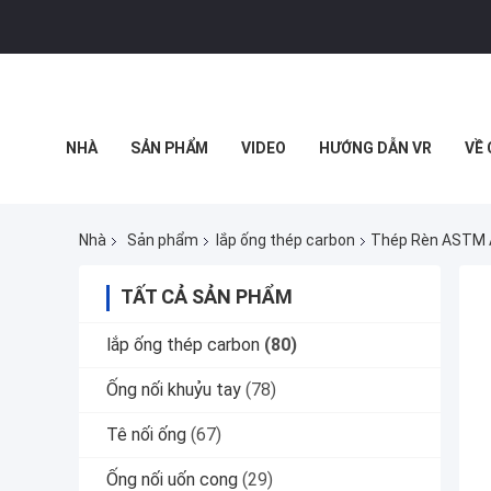
NHÀ
SẢN PHẨM
VIDEO
HƯỚNG DẪN VR
VỀ
TẤT CẢ CÁC TRƯỜNG HỢP
Nhà
Sản phẩm
lắp ống thép carbon
Thép Rèn ASTM A
TẤT CẢ SẢN PHẨM
lắp ống thép carbon
(80)
Ống nối khuỷu tay
(78)
Tê nối ống
(67)
Ống nối uốn cong
(29)