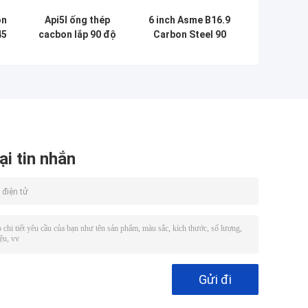
on
Api5l ống thép
6 inch Asme B16.9
45
cacbon lắp 90 độ
Carbon Steel 90
n
liền mạch Butt
độ khuỷu tay ống
hàn khuỷu tay
lắp
ại tin nhắn