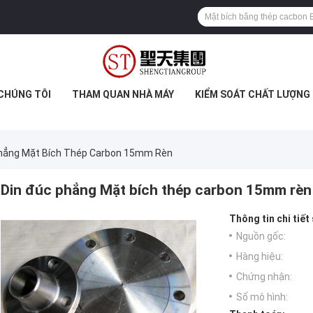
 CHÚNG TÔI
THAM QUAN NHÀ MÁY
KIỂM SOÁT CHẤT LƯỢNG
Phẳng Mặt Bích Thép Carbon 15mm Rèn
Din đúc phẳng Mặt bích thép carbon 15mm rèn
Thông tin chi tiết
Nguồn gốc:
Hàng hiệu:
Chứng nhận:
Số mô hình: