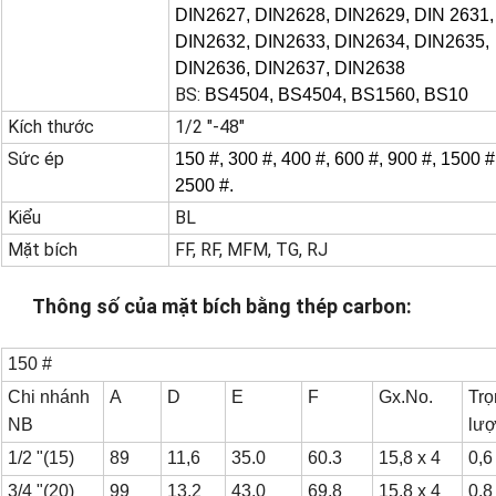
DIN2627, DIN2628, DIN2629, DIN 2631,
DIN2632, DIN2633, DIN2634, DIN2635,
DIN2636, DIN2637, DIN2638
BS:
BS4504, BS4504, BS1560, BS10
Kích thước
1/2 "-48"
Sức ép
150 #, 300 #, 400 #, 600 #, 900 #, 1500 #
2500 #.
Kiểu
BL
Mặt bích
FF, RF, MFM, TG, RJ
Thông số của mặt bích bằng thép carbon:
150 #
Chi nhánh
A
D
E
F
Gx.No.
Trọ
NB
lượ
1/2 "(15)
89
11,6
35.0
60.3
15,8 x 4
0,6
3/4 "(20)
99
13,2
43.0
69,8
15,8 x 4
0,8