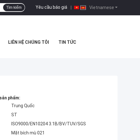
Yêu cầu báo giá
|
Vietnamese
Tìm kiếm
LIÊN HỆ CHÚNG TÔI
TIN TỨC
 sản phẩm:
Trung Quốc
ST
ISO9000/EN10204 3.1B/BV/TUV/SGS
Mặt bích mù 021