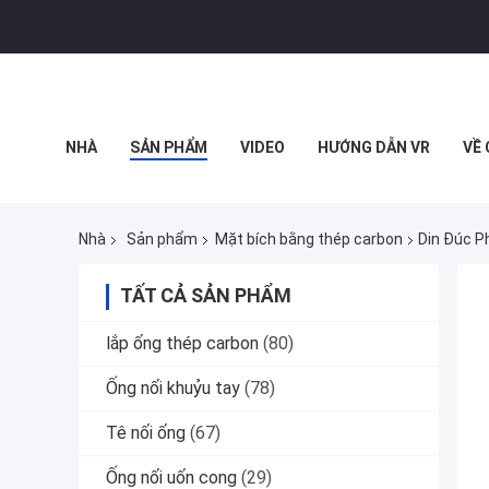
NHÀ
SẢN PHẨM
VIDEO
HƯỚNG DẪN VR
VỀ
TẤT CẢ CÁC TRƯỜNG HỢP
Nhà
Sản phẩm
Mặt bích bằng thép carbon
Din Đúc 
TẤT CẢ SẢN PHẨM
lắp ống thép carbon
(80)
Ống nối khuỷu tay
(78)
Tê nối ống
(67)
Ống nối uốn cong
(29)