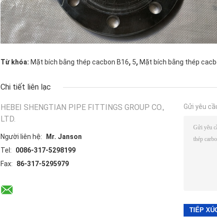
,
,
Từ khóa:
Mặt bích bằng thép cacbon B16
5
Mặt bích bằng thép cacb
Chi tiết liên lạc
HEBEI SHENGTIAN PIPE FITTINGS GROUP CO.,
Gửi yêu cầ
LTD.
Người liên hệ:
Mr. Janson
Tel:
0086-317-5298199
Fax:
86-317-5295979