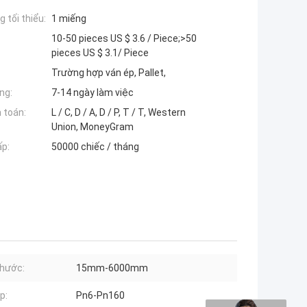
 tối thiểu:
1 miếng
10-50 pieces US $ 3.6 / Piece;>50
pieces US $ 3.1/ Piece
Trường hợp ván ép, Pallet,
ng:
7-14 ngày làm việc
 toán:
L / C, D / A, D / P, T / T, Western
Union, MoneyGram
ấp:
50000 chiếc / tháng
thước:
15mm-6000mm
p:
Pn6-Pn160