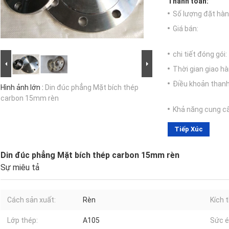
Thanh toán:
Số lượng đặt hàng
Giá bán:
chi tiết đóng gói:
Thời gian giao hà
Điều khoản thanh
Hình ảnh lớn :
Din đúc phẳng Mặt bích thép
carbon 15mm rèn
Khả năng cung c
Tiếp Xúc
Din đúc phẳng Mặt bích thép carbon 15mm rèn
Sự miêu tả
Cách sản xuất:
Rèn
Kích 
Lớp thép:
A105
Sức é