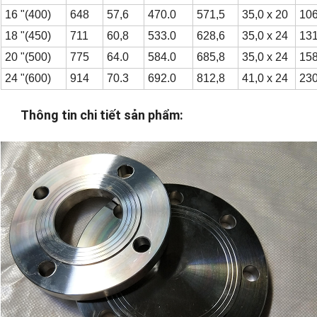
16 "(400)
648
57,6
470.0
571,5
35,0 x 20
106
18 "(450)
711
60,8
533.0
628,6
35,0 x 24
131
20 "(500)
775
64.0
584.0
685,8
35,0 x 24
158
24 "(600)
914
70.3
692.0
812,8
41,0 x 24
230
Thông tin chi tiết sản phẩm: