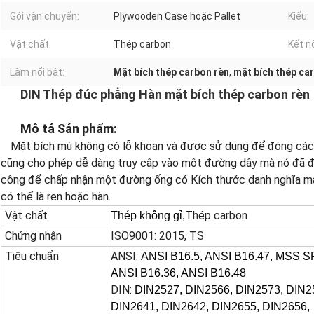
Gói vận chuyển:
Plywooden Case hoặc Pallet
Kiểu:
Vật chất:
Thép carbon
Kết nố
Làm nổi bật:
Mặt bích thép carbon rèn
,
mặt bích thép c
DIN Thép đúc phẳng Hàn mặt bích thép carbon rèn
Mô tả Sản phẩm:
Mặt bích mù không có lỗ khoan và được sử dụng để đóng cá
cũng cho phép dễ dàng truy cập vào một đường dây mà nó đã đ
công để chấp nhận một đường ống có Kích thước danh nghĩa mà
có thể là ren hoặc hàn.
Vật chất
Thép carbon
Thép không gỉ,
Chứng nhận
ISO9001: 2015, TS
Tiêu chuẩn
ANSI:
ANSI B16.5, ANSI B16.47, MSS S
ANSI B16.36, ANSI B16.48
DIN:
DIN2527, DIN2566, DIN2573, DIN2
DIN2641, DIN2642, DIN2655, DIN2656,