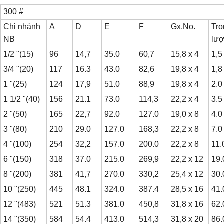
300 #
Chi nhánh
A
D
E
F
Gx.No.
Trọ
NB
lượ
1/2 "(15)
96
14,7
35.0
60,7
15,8 x 4
1,5
3/4 "(20)
117
16.3
43.0
82,6
19,8 x 4
1,8
1 "(25)
124
17,9
51.0
88,9
19,8 x 4
2.0
1 1/2 "(40)
156
21.1
73.0
114,3
22,2 x 4
3.5
2 "(50)
165
22,7
92.0
127.0
19,0 x 8
4.0
3 "(80)
210
29.0
127.0
168,3
22,2 x 8
7.0
4 "(100)
254
32,2
157.0
200.0
22,2 x 8
11.
6 "(150)
318
37.0
215.0
269,9
22,2 x 12
19.
8 "(200)
381
41,7
270.0
330,2
25,4 x 12
30.
10 "(250)
445
48.1
324.0
387.4
28,5 x 16
41.
12 "(483)
521
51.3
381.0
450,8
31,8 x 16
62.
14 "(350)
584
54.4
413.0
514,3
31,8 x 20
86.