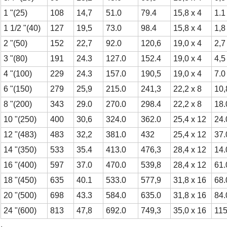
1 "(25)
108
14,7
51.0
79.4
15,8 x 4
1.1
1 1/2 "(40)
127
19,5
73.0
98.4
15,8 x 4
1,8
2 "(50)
152
22,7
92.0
120,6
19,0 x 4
2,7
3 "(80)
191
24.3
127.0
152.4
19,0 x 4
4,5
4 "(100)
229
24.3
157.0
190,5
19,0 x 4
7.0
6 "(150)
279
25,9
215.0
241,3
22,2 x 8
10,
8 "(200)
343
29.0
270.0
298.4
22,2 x 8
18.
10 "(250)
400
30,6
324.0
362.0
25,4 x 12
24.
12 "(483)
483
32,2
381.0
432
25,4 x 12
37.
14 "(350)
533
35.4
413.0
476,3
28,4 x 12
14.
16 "(400)
597
37.0
470.0
539,8
28,4 x 12
61.
18 "(450)
635
40.1
533.0
577,9
31,8 x 16
68.
20 "(500)
698
43.3
584.0
635.0
31,8 x 16
84.
24 "(600)
813
47,8
692.0
749,3
35,0 x 16
115
.