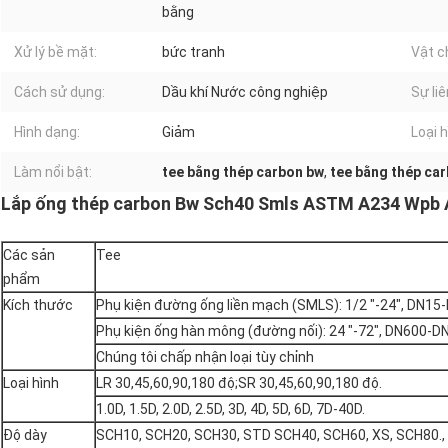
bằng
Xử lý bề mặt:
bức tranh
Vật c
Cách sử dụng:
Dầu khí Nước công nghiệp
Sự li
Hình dạng:
Giảm
Loại h
Làm nổi bật:
tee bằng thép carbon bw
,
tee bằng thép ca
Lắp ống thép carbon Bw Sch40 Smls ASTM A234 Wpb
Các sản
Tee
phẩm
Kích thước
Phụ kiện đường ống liền mạch (SMLS): 1/2 "-24", DN15
Phụ kiện ống hàn mông (đường nối): 24 "-72", DN600-D
Chúng tôi chấp nhận loại tùy chỉnh
Loại hình
LR 30,45,60,90,180 độ;SR 30,45,60,90,180 độ.
1.0D, 1.5D, 2.0D, 2.5D, 3D, 4D, 5D, 6D, 7D-40D.
Độ dày
SCH10, SCH20, SCH30, STD SCH40, SCH60, XS, SCH80.,