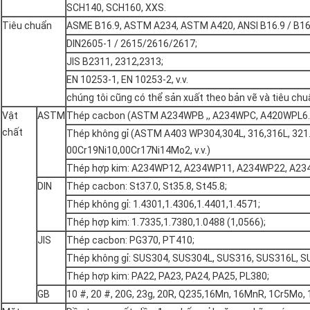
SCH140, SCH160, XXS.
Tiêu chuẩn
ASME B16.9, ASTM A234, ASTM A420, ANSI B16.9 / B16
DIN2605-1 / 2615/2616/2617;
JIS B2311, 2312,2313;
EN 10253-1, EN 10253-2, v.v.
chúng tôi cũng có thể sản xuất theo bản vẽ và tiêu ch
Vật
ASTM
Thép cacbon (ASTM A234WPB ,, A234WPC, A420WPL6.
chất
Thép không gỉ (ASTM A403 WP304,304L, 316,316L, 321.
00Cr19Ni10,00Cr17Ni14Mo2, v.v.)
Thép hợp kim: A234WP12, A234WP11, A234WP22, A23
DIN
Thép cacbon: St37.0, St35.8, St45.8;
Thép không gỉ: 1.4301,1.4306,1.4401,1.4571;
Thép hợp kim: 1.7335,1.7380,1.0488 (1,0566);
JIS
Thép cacbon: PG370, PT410;
Thép không gỉ: SUS304, SUS304L, SUS316, SUS316L, S
Thép hợp kim: PA22, PA23, PA24, PA25, PL380;
GB
10 #, 20 #, 20G, 23g, 20R, Q235,16Mn, 16MnR, 1Cr5Mo