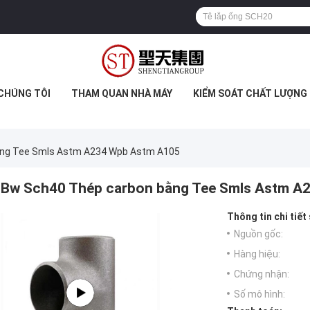
 CHÚNG TÔI
THAM QUAN NHÀ MÁY
KIỂM SOÁT CHẤT LƯỢNG
ng Tee Smls Astm A234 Wpb Astm A105
Bw Sch40 Thép carbon bằng Tee Smls Astm A
Thông tin chi tiết
Nguồn gốc:
Hàng hiệu:
Chứng nhận:
Số mô hình: