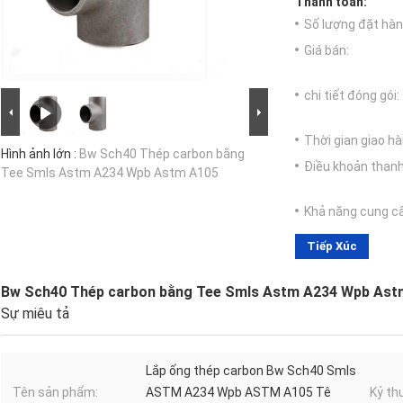
Thanh toán:
Số lượng đặt hàng
Giá bán:
chi tiết đóng gói:
Thời gian giao hà
Hình ảnh lớn :
Bw Sch40 Thép carbon bằng
Điều khoản thanh
Tee Smls Astm A234 Wpb Astm A105
Khả năng cung c
Tiếp Xúc
Bw Sch40 Thép carbon bằng Tee Smls Astm A234 Wpb Ast
Sự miêu tả
Lắp ống thép carbon Bw Sch40 Smls
Tên sản phẩm:
ASTM A234 Wpb ASTM A105 Tê
Kỷ th