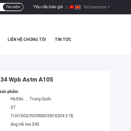
Yêu cầu báo giá
|
Vietnamese
Tìm kiếm
LIÊN HỆ CHÚNG TÔI
TIN TỨC
234 Wpb Astm A105
 sản phẩm:
Hà Bắc ， Trung Quốc
ST
TUV/SGS/ISO9000/EN10204 3.1B
ống nối tee 043