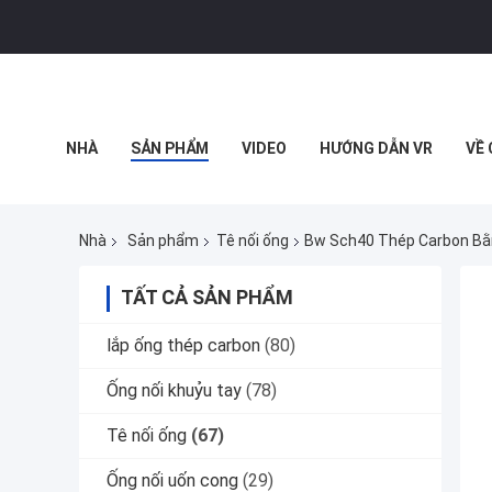
NHÀ
SẢN PHẨM
VIDEO
HƯỚNG DẪN VR
VỀ
TẤT CẢ CÁC TRƯỜNG HỢP
Nhà
Sản phẩm
Tê nối ống
Bw Sch40 Thép Carbon Bằ
TẤT CẢ SẢN PHẨM
lắp ống thép carbon
(80)
Ống nối khuỷu tay
(78)
Tê nối ống
(67)
Ống nối uốn cong
(29)