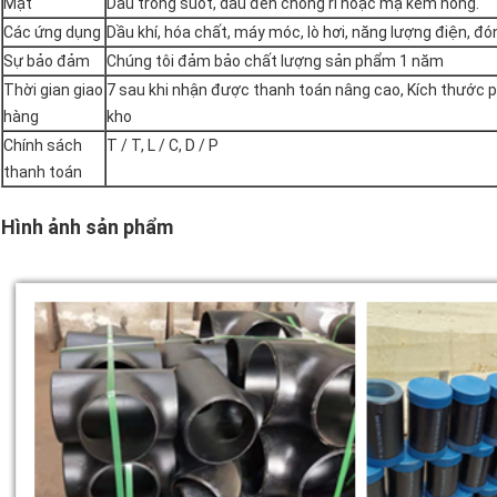
Mặt
Dầu trong suốt, dầu đen chống rỉ hoặc mạ kẽm nóng.
Các ứng dụng
Dầu khí, hóa chất, máy móc, lò hơi, năng lượng điện, đón
Sự bảo đảm
Chúng tôi đảm bảo chất lượng sản phẩm 1 năm
Thời gian giao
7 sau khi nhận được thanh toán nâng cao, Kích thước p
hàng
kho
Chính sách
T / T, L / C, D / P
thanh toán
Hình ảnh sản phẩm