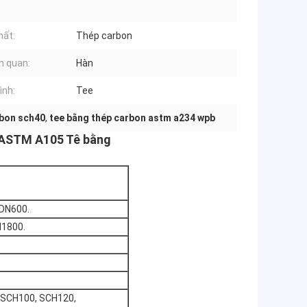
hất:
Thép carbon
ên quan:
Hàn
ình:
Tee
rbon sch40
,
tee bằng thép carbon astm a234 wpb
 ASTM A105 Tê bằng
-DN600.
N1800.
 SCH100, SCH120,