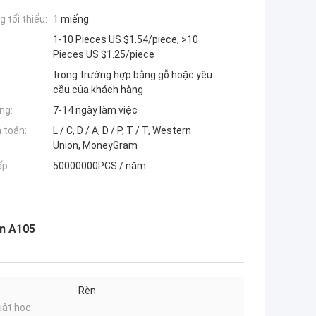
 tối thiểu:
1 miếng
1-10 Pieces US $1.54/piece; >10
Pieces US $1.25/piece
trong trường hợp bằng gỗ hoặc yêu
cầu của khách hàng
ng:
7-14 ngày làm việc
 toán:
L / C, D / A, D / P, T / T, Western
Union, MoneyGram
ấp:
50000000PCS / năm
m A105
Rèn
uật học: