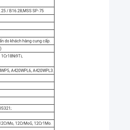
.25 / B16.28;MSS SP-75
uẩn do khách hàng cung cấp.
)
 1Cr18Ni9Ti,
4WP5, A420WPL6, A420WPL3.
US321;
, 12CrMo, 12CrMoG, 12Cr1Mo.