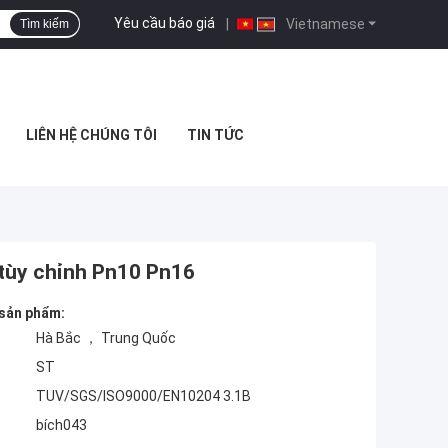
Yêu cầu báo giá
|
Vietnamese
Tìm kiếm
LIÊN HỆ CHÚNG TÔI
TIN TỨC
 tùy chỉnh Pn10 Pn16
 sản phẩm:
Hà Bắc ， Trung Quốc
ST
TUV/SGS/ISO9000/EN10204 3.1B
bích043