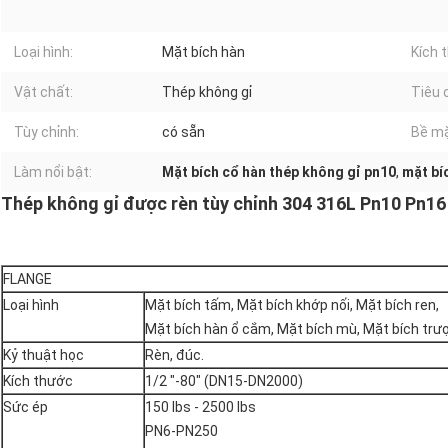
Loại hình:
Mặt bích hàn
Kích 
Vật chất:
Thép không gỉ
Tiêu 
Tùy chỉnh:
có sẵn
Bề mặ
Làm nổi bật:
Mặt bích cổ hàn thép không gỉ pn10
,
mặt bí
Thép không gỉ được rèn tùy chỉnh 304 316L Pn10 Pn16
FLANGE
Loại hình
Mặt bích tấm, Mặt bích khớp nối, Mặt bích ren,
Mặt bích hàn ổ cắm, Mặt bích mù, Mặt bích trượ
Kỷ thuật học
Rèn, đúc.
Kích thước
1/2 "-80" (DN15-DN2000)
Sức ép
150 lbs - 2500 lbs
PN6-PN250