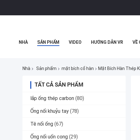
NHÀ
SẢN PHẨM
VIDEO
HƯỚNG DẪN VR
VỀ
TẤT CẢ CÁC TRƯỜNG HỢP
Nhà
Sản phẩm
mặt bích cổ hàn
Mặt Bích Hàn Thép K
TẤT CẢ SẢN PHẨM
lắp ống thép carbon
(80)
Ống nối khuỷu tay
(78)
Tê nối ống
(67)
Ống nối uốn cong
(29)