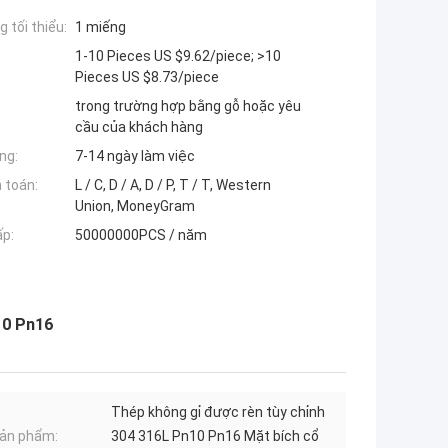
 tối thiểu:
1 miếng
1-10 Pieces US $9.62/piece; >10
Pieces US $8.73/piece
trong trường hợp bằng gỗ hoặc yêu
cầu của khách hàng
ng:
7-14 ngày làm việc
 toán:
L / C, D / A, D / P, T / T, Western
Union, MoneyGram
ấp:
50000000PCS / năm
10 Pn16
Thép không gỉ được rèn tùy chỉnh
ản phẩm:
304 316L Pn10 Pn16 Mặt bích cổ