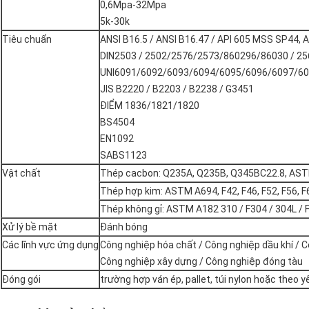
0,6Mpa-32Mpa
5k-30k
Tiêu chuẩn
ANSI B16.5 / ANSI B16.47 / API 605 MSS SP44,
DIN2503 / 2502/2576/2573/860296/86030 / 256
UNI6091/6092/6093/6094/6095/6096/6097/6
JIS B2220 / B2203 / B2238 / G3451
ĐIỂM 1836/1821/1820
BS4504
EN1092
SABS1123
Vật chất
Thép cacbon: Q235A, Q235B, Q345BC22.8, AS
Thép hợp kim: ASTM A694, F42, F46, F52, F56, F6
Thép không gỉ: ASTM A182 310 / F304 / 304L / F
Xử lý bề mặt
Đánh bóng
Các lĩnh vực ứng dụng
Công nghiệp hóa chất / Công nghiệp dầu khí / 
Công nghiệp xây dựng / Công nghiệp đóng tàu
Đóng gói
trường hợp ván ép, pallet, túi nylon hoặc theo