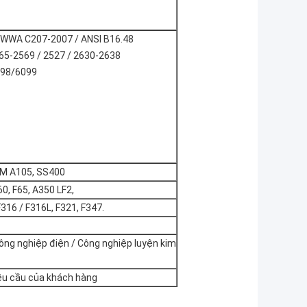
 AWWA C207-2007 / ANSI B16.48
5-2569 / 2527 / 2630-2638
098/6099
TM A105, SS400
0, F65, A350 LF2,
316 / F316L, F321, F347.
Công nghiệp điện / Công nghiệp luyện kim
 yêu cầu của khách hàng