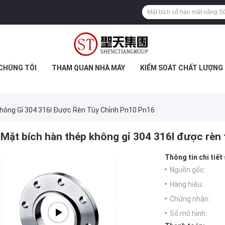
 CHÚNG TÔI
THAM QUAN NHÀ MÁY
KIỂM SOÁT CHẤT LƯỢNG
hông Gỉ 304 316l Được Rèn Tùy Chỉnh Pn10 Pn16
Mặt bích hàn thép không gỉ 304 316l được rèn
Thông tin chi tiết
Nguồn gốc:
Hàng hiệu:
Chứng nhận:
Số mô hình: