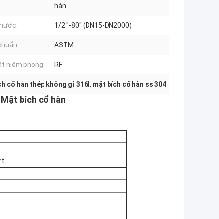
hàn
thước:
1/2 "-80" (DN15-DN2000)
chuẩn:
ASTM
t niêm phong:
RF
ch cổ hàn thép không gỉ 316l
,
mặt bích cổ hàn ss 304
 Mặt bích cổ hàn
t.