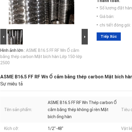
Thanh toán:
Số lượng đặt hàng
Giá bán:
chi tiết đóng gói:
Tiếp Xúc
Hình ảnh lớn :
ASME B16.5 FF RF Wn Ổ cắm
bằng thép carbon Mặt bích hàn Lớp 150-lớp
2500
ASME B16.5 FF RF Wn Ổ cắm bằng thép carbon Mặt bích hàn
Sự miêu tả
ASME B16.5 FF RF Wn Thép carbon Ổ
Tên sản phẩm:
cắm bằng thép không gỉ rèn Mặt
Tiêu 
bích ống hàn
Kích cỡ:
1/2"-48"
Vật li