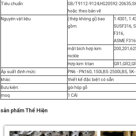
Tiêu chuẩn:
GB/T9112-9124;HG20592-20635;SH
hoặc theo bản vẽ
Nguyên vật liệu
(thép không gỉ) bao
1.4301, 1.4
gồm:
SUSF316, S
F316,
ASME F316L
mặt bích hợp kim
200,201,62
nickle
Hợp kim titan
GR1,GR2,GR5
Áp suất định mức:
PN6 - PN160, 150LBS-2500LBS, 5K-
khác:
thiết kế đặc biệt có sẵn
Bưu kiện:
gói hộp gỗ
moq
1 CÁI
sản phẩm Thể Hiện