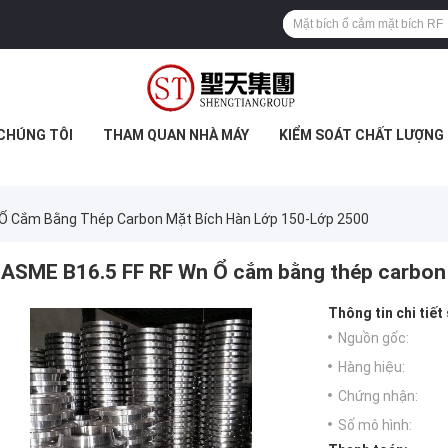
 CHÚNG TÔI
THAM QUAN NHÀ MÁY
KIỂM SOÁT CHẤT LƯỢNG
 Ổ Cắm Bằng Thép Carbon Mặt Bích Hàn Lớp 150-Lớp 2500
ASME B16.5 FF RF Wn Ổ cắm bằng thép carbon 
Thông tin chi tiết
Nguồn gốc:
Hàng hiệu:
Chứng nhận:
Số mô hình: