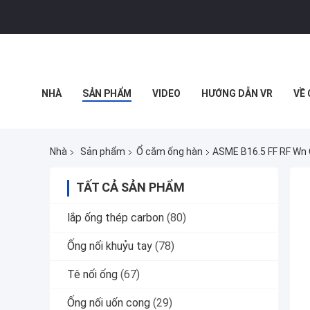
NHÀ
SẢN PHẨM
VIDEO
HƯỚNG DẪN VR
VỀ
TẤT CẢ CÁC TRƯỜNG HỢP
Nhà
Sản phẩm
Ổ cắm ống hàn
ASME B16.5 FF RF Wn
TẤT CẢ SẢN PHẨM
lắp ống thép carbon
(80)
Ống nối khuỷu tay
(78)
Tê nối ống
(67)
Ống nối uốn cong
(29)