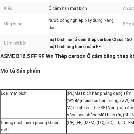
Kiểu:
Ổ cắm hàn mặt bích
Áp lực
Nước công nghiệp, xây dựng, xăng
Ứng dụng:
Bề mặ
dầu
mặt bích hàn ổ cắm thép carbon Class 150
,
Làm nổi bật:
mặt bích ống hàn ổ cắm FF
ASME B16.5 FF RF Wn Thép carbon Ổ cắm bằng thép kh
Mô tả Sản phẩm
Loại mặt bích:
(PL)Mặt bích hàn phẳng dạng tấm, 
(WN)Mặt bích cổ hàn mông, (SW) M
Mặt bích ren, (PJ/SE) Vòng hàn đối 
Vòng hàn phẳng Mặt bích rời, (BL) 
Phong cách niêm phong khuôn
(RF),(FF),(MFM),(LG),(RG),LJ, TG, FM 
mặt: