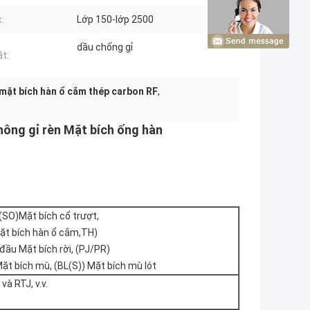
:
Lớp 150-lớp 2500
dầu chống gỉ
t:
mặt bích hàn ổ cắm thép carbon RF
,
ông gỉ rèn Mặt bích ống hàn
(SO)Mặt bích cổ trượt,
ặt bích hàn ổ cắm,TH)
đầu Mặt bích rời, (PJ/PR)
Mặt bích mù, (BL(S)) Mặt bích mù lót
và RTJ, v.v.